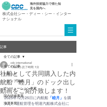
​海外技術協力で得た知
見を国内へ
株式会社シー・ディー・シー・インター
ナショナル
記事
全ての記事
cdc international
全ての記事
1月23日
読了時間: 1分
社船として共同購入した内
お知らせ
航船「睦月」のドック出し
メディア掲載
ITソリューション事業
動画をご紹介致します！
国内研修事業
2025年12月25日に内航船
「睦月」
を購
海運事業
入し、運航管理を明港汽船株式会社に