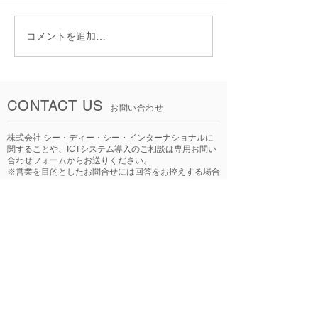
コメントを追加…
国交省NX補助金事業への
安全運航強化に
取り組みを紹介致しま
たな取り組み ―
す！
共同購入
CONTACT US
お問い合わせ
株式会社 シー・ディー・シー・インターナショナルに
関することや、ICTシステム導入のご相談は専用お問い
合わせフォームからお送りください。
※営業を目的としたお問合せには回答をお控えする場合
がございます。
※回答までに数日いただく可能性がございます。ご了承
ください。
お問い合わせはこちら
LINKS
関連リンク