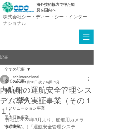
​海外技術協力で得た知
見を国内へ
株式会社シー・ディー・シー・インター
ナショナル
記事
全ての記事
cdc international
全ての記事
2024年1月16日
読了時間: 1分
内航船の運航安全管理シス
お知らせ
テム導入実証事業（その１
メディア掲載
ITソリューション事業
１）
国内研修事業
弊社は2023年3月より、船舶用カメラ
海運事業
システム（『運航安全管理システ