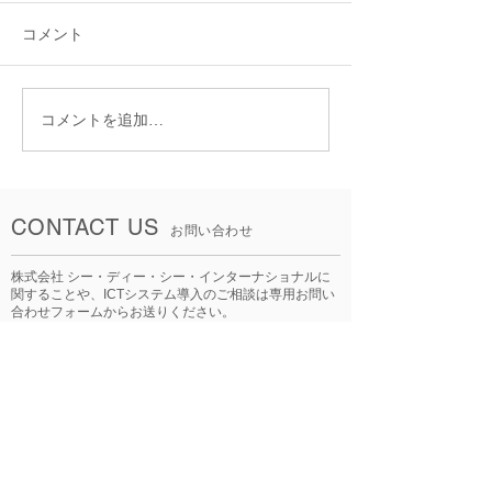
コメント
コメントを追加…
津軽海峡フェリー様への
津軽海峡フェリ
取り組み事例を紹介致し
【ブルードルフ
ます！
シップレコーダ
頂きました！
CONTACT US
お問い合わせ
株式会社 シー・ディー・シー・インターナショナルに
関することや、ICTシステム導入のご相談は専用お問い
合わせフォームからお送りください。
※営業を目的としたお問合せには回答をお控えする場合
がございます。
※回答までに数日いただく可能性がございます。ご了承
ください。
お問い合わせはこちら