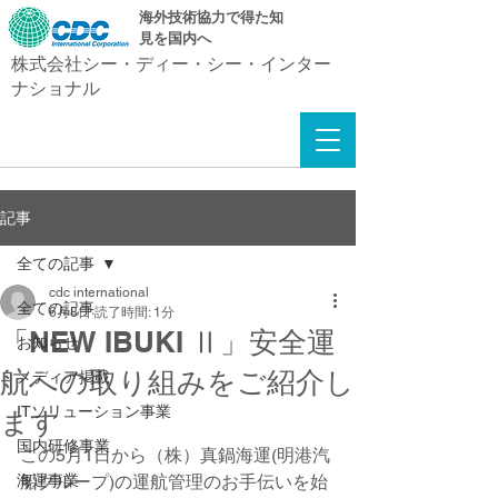
​海外技術協力で得た知
見を国内へ
株式会社シー・ディー・シー・インター
ナショナル
記事
全ての記事
cdc international
全ての記事
6月8日
読了時間: 1分
「NEW IBUKI Ⅱ」安全運
お知らせ
航への取り組みをご紹介し
メディア掲載
ITソリューション事業
ます
国内研修事業
この5月1日から（株）真鍋海運(明港汽
海運事業
船グループ)の運航管理のお手伝いを始