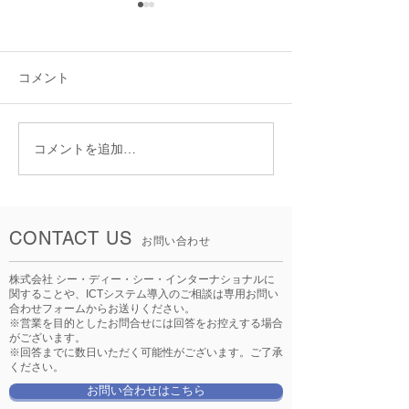
コメント
コメントを追加…
社船として共同購入した
安全運航強化に
内航船「睦月」のドック
たな取り組み ―
出し動画をご紹介致しま
共同購入
す！
CONTACT US
お問い合わせ
株式会社 シー・ディー・シー・インターナショナルに
関することや、ICTシステム導入のご相談は専用お問い
合わせフォームからお送りください。
※営業を目的としたお問合せには回答をお控えする場合
がございます。
※回答までに数日いただく可能性がございます。ご了承
ください。
お問い合わせはこちら