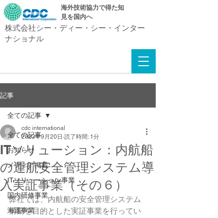
​海外技術協力で得た知
見を国内へ
株式会社シー・ディー・シー・インター
ナショナル
記事
全ての記事
cdc international
全ての記事
2023年9月20日
読了時間: 1分
ITソリューション：内航船
お知らせ
の運航安全管理システム導
メディア掲載
ITソリューション事業
入実証事業（その６）
国内研修事業
弊社では、内航船の安全管理システム
海運事業
構築を目的とした実証事業を行ってい