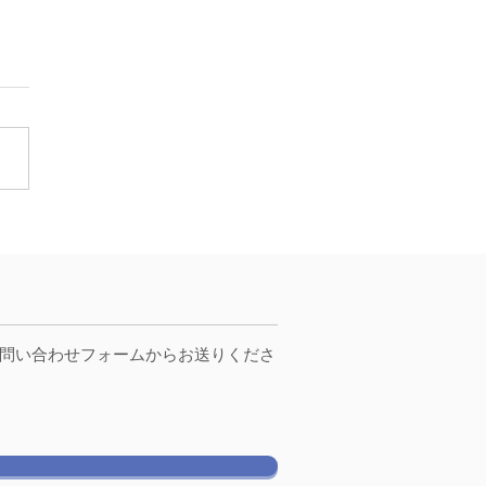
海峡フェリー様の【ブル
ルフィン】にシップレコ
ーを導入頂きました！
お問い合わせフォームからお送りくださ