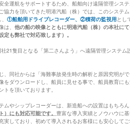
安全運航をサポートするため、船舶向け遠隔管理システ
ご協力を頂いてきた明港汽船（株）では、このシステム
し、
①船舶用ドライブレコーダー、②積荷の監視用
とし
像は、
他の船の映像とともに明港汽船（株）の本社にて
設定も弊社で対応致します）。
日、同社21隻目となる「第二さんよう」へ遠隔管理システ
じ、同社からは「海難事故発生時の解析と原因究明がで
像をダウンロードし、船員に見せる事で、船員教育にも
ントを頂いております。
テムやシップレコーダーは、新造船への設置はもちろん
ト）にも対応可能です。
豊富な導入実績とノウハウに基
充実しており、初めて導入されるお客様にも安心してご