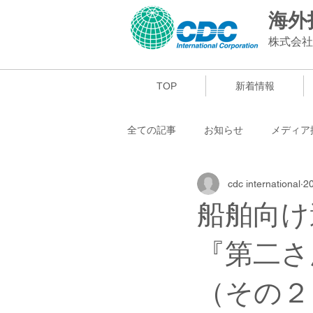
​海
株式会社
TOP
新着情報
全ての記事
お知らせ
メディア
cdc international
2
船舶向け
『第二さ
（その２