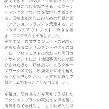
説明できる、④品質・生産管理のノウ
ハウを身につけ実践できる、⑤マーケ
ティングのノウハウを取得し実践でき
る、⑥輸出能力向上のための行動計画
（アクションプラン）を策定する、と
いう６つのアウトプットに重きを置
き、プログラムを実施しました。
座学では、農業プロジェクトの経験が
豊富な斉藤コンサルタントや
タイのコ
ーヒープロジェクトに携わった岡田コ
ンサルタント
により他国事例などが紹
介されたほか、研修員らによるグルー
プワーク等では、所属先や立場を超え
様々な意見が出され、大変有意義なプ
ログラムであったことが伺えました。
今後は、研修員らが今研修で作成した
アクションプランの実効性を
帰国後に
所属部署で再検討し、より効果的な取