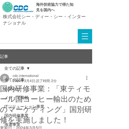
​海外技術協力で得た知
見を国内へ
株式会社シー・ディー・シー・インター
ナショナル
記事
全ての記事
cdc international
全ての記事
2024年3月4日
読了時間: 2分
国内研修事業：「東ティモ
お知らせ
ール国コーヒー輸出のため
メディア掲載
ITソリューション事業
のマーケティング」国別研
国内研修事業
修を実施しました！
海運事業
更新日：
2024年3月5日