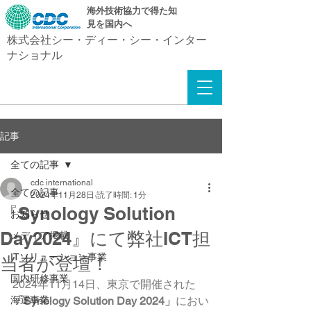
​海外技術協力で得た知
見を国内へ
株式会社シー・ディー・シー・インター
ナショナル
記事
全ての記事
cdc international
全ての記事
2024年11月28日
読了時間: 1分
『Synology Solution
お知らせ
Day2024』にて弊社ICT担
メディア掲載
ITソリューション事業
当者が登壇！
国内研修事業
2024年11月14日、東京で開催された
海運事業
「Synology Solution Day 2024」
におい