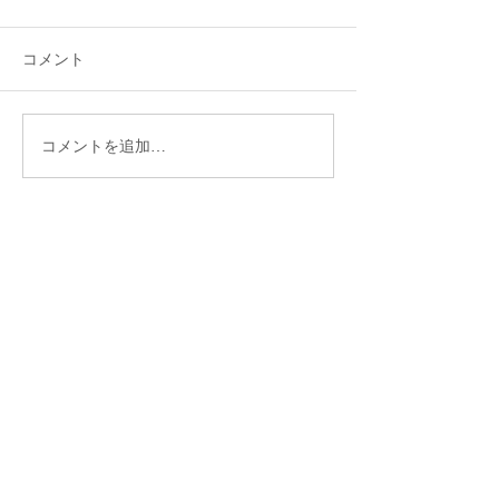
コメント
コメントを追加…
津軽海峡フェリー様への
津軽海峡フェリ
取り組み事例を紹介致し
【ブルードルフ
ます！
シップレコーダ
頂きました！
CONTACT US
お問い合わせ
株式会社 シー・ディー・シー・インターナショナルに
関することや、ICTシステム導入のご相談は専用お問い
合わせフォームからお送りください。
※営業を目的としたお問合せには回答をお控えする場合
がございます。
※回答までに数日いただく可能性がございます。ご了承
ください。
お問い合わせはこちら